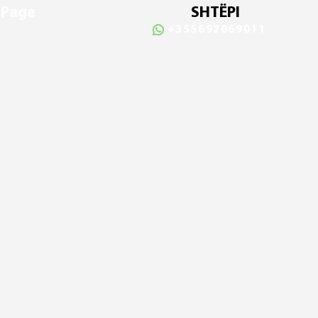
 Page
SHTËPI
+355692069011