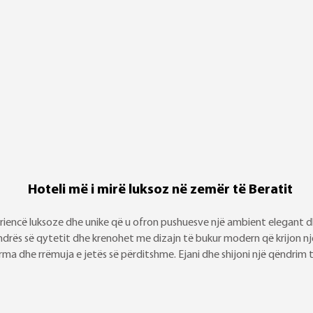
Hoteli më i mirë luksoz në zemër të Beratit
encë luksoze dhe unike që u ofron pushuesve një ambient elegant dh
rës së qytetit dhe krenohet me dizajn të bukur modern që krijon një
rma dhe rrëmuja e jetës së përditshme. Ejani dhe shijoni një qëndri