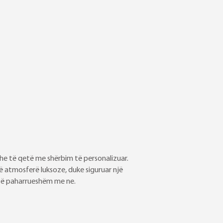
e të qetë me shërbim të personalizuar.
 atmosferë luksoze, duke siguruar një
m të paharrueshëm me ne.