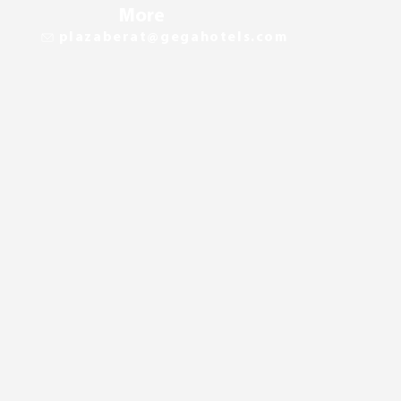
More
plazaberat@gegahotels.com