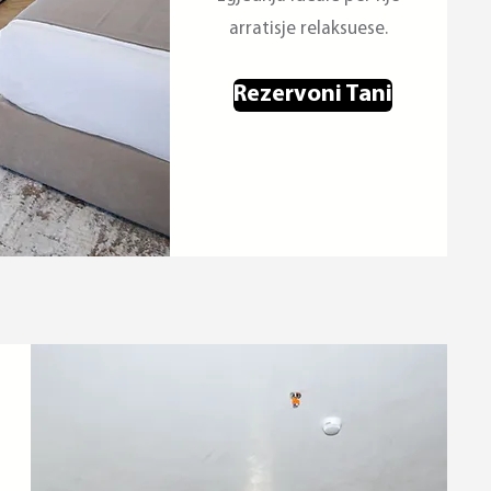
arratisje relaksuese.
Rezervoni Tani